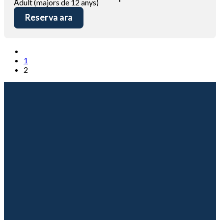
Adult (majors de 12 anys)
Reserva ara
1
2