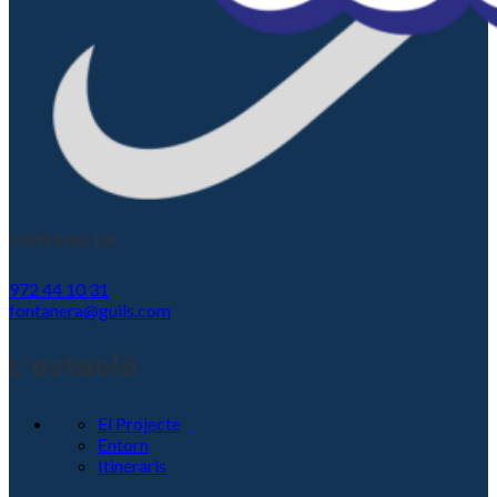
CONTACTA
972 44 10 31
fontanera@guils.com
L’estació
El Projecte
Entorn
Itineraris