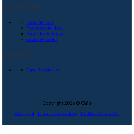
Activitats
Esquí de Fons
Raquetes de Neu
Esquí de muntanya
Grups i Escoles
Serveis
Casa Restaurant
Copyright 2026 ©
Guils
Avís legal
-
Protecció de dades
-
Política de cookies