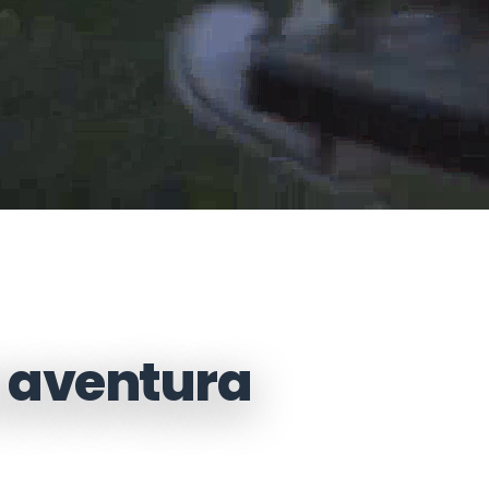
a aventura