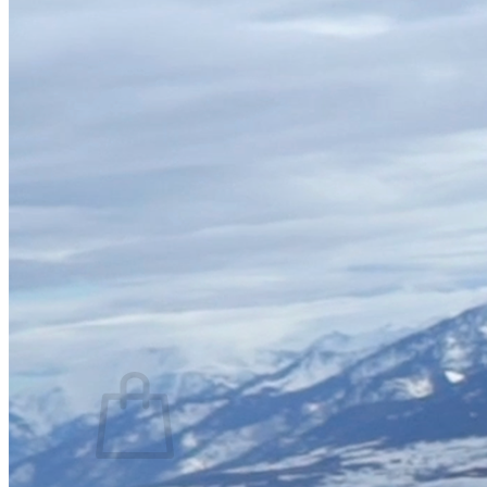
Estació
Oberta
Itineraris de raquetes
Oberts
Km Esquiables
0 / 33 km
Gruixos de neu
0-20 cm
Temperatura
2ºC
Observacions
Bar-restaurant obert de 9h a 16h.
Darrera actualització
09:08h 05/04/26
Forfets
No hi ha productes a la cistella.