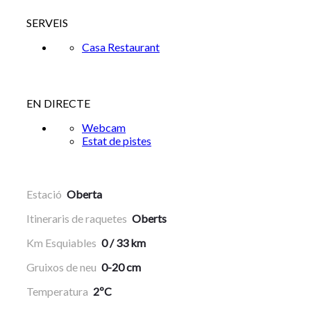
SERVEIS
Casa Restaurant
EN DIRECTE
Webcam
Estat de pistes
Estació
Oberta
Itineraris de raquetes
Oberts
Km Esquiables
0 / 33 km
Gruixos de neu
0-20 cm
Temperatura
2ºC