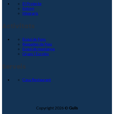
El Projecte
Entorn
Itineraris
Activitats
Esquí de Fons
Raquetes de Neu
Esquí de muntanya
Grups i Escoles
Serveis
Casa Restaurant
Copyright 2026 ©
Guils