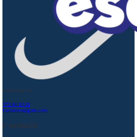
CONTACTA
972 44 10 31
fontanera@guils.com
L’estació